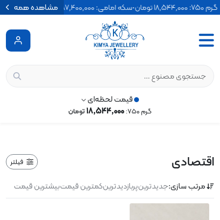
گرم 750: 18٬544٬000 تومان
•
سکه امامی: 187٬400٬000 تومان
•
مشاهده همه
نیم سکه: 95٬500٬000 تومان
قیمت لحظه‌ای
18٬544٬000
گرم 750:
تومان
اقتصادی
فیلتر
مرتب سازی:
جدیدترین
پربازدیدترین
کمترین قیمت
بیشترین قیمت