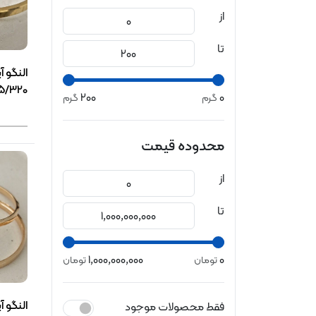
از
تا
النگو آ
5/320گرمی(1243
200
0
گرم
گرم
محدوده قیمت
از
تا
1,000,000,000
0
تومان
تومان
النگو آ
فقط محصولات موجود