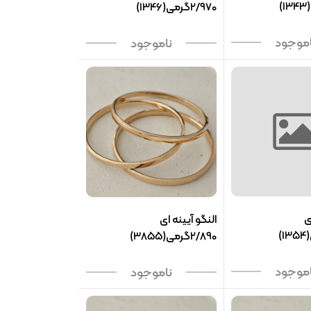
2/970گرمی(1346)
اموجود
ناموجود
ی
النگو آیینه ای
2/890گرمی(3855)
اموجود
ناموجود