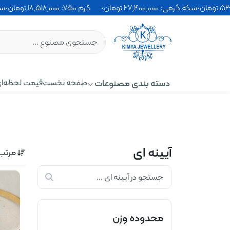
•
سکه گرمی: 27٬400٬000 تومان
•
گرم 750: 18٬518٬000 تومان
دسته بندی مصنوعات
صفحه نخست
قیمت لحظه‌ا
آیینه ای
مرتب 
محدوده وزن