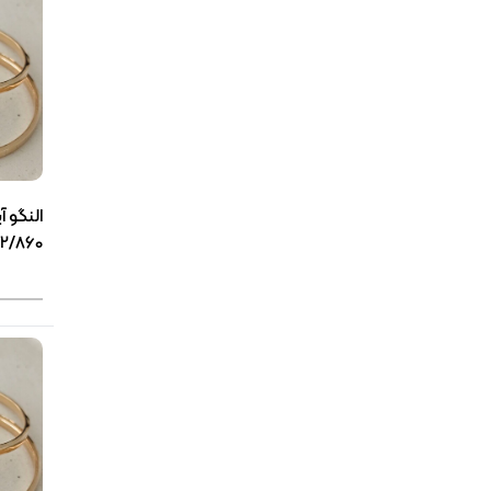
النگو آ
2/860گرمی(3856)