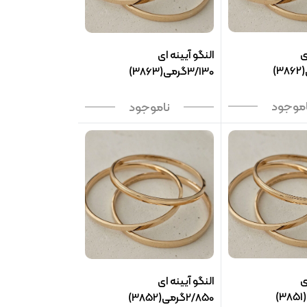
ی
النگو آیینه ای
3/130گرمی(3863)
اموجود
ناموجود
ی
النگو آیینه ای
2/850گرمی(3852)