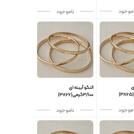
اموجود
ناموجود
ی
النگو آیینه ای
3/100گرمی(3866)
اموجود
ناموجود