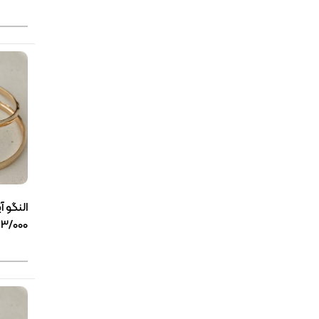
النگو آ
3/000گرمی(3853)