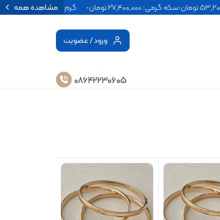
53٬ تومان
•
سکه گرمی: 27٬400٬000 تومان
•
گرم 750: 18٬518٬000 تومان
مشاهده همه
ورود / عضویت
۰۸۶۴۲۲۳۰۶۰۵