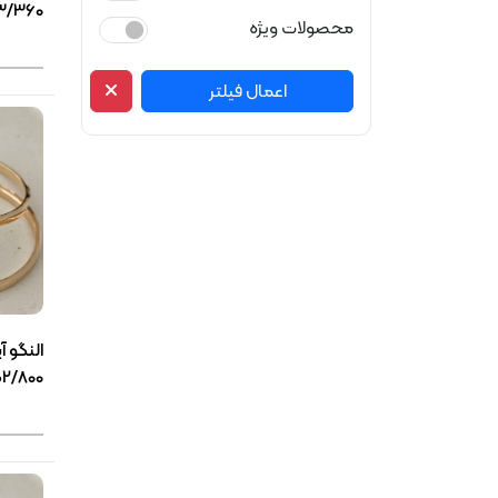
3/360گرمی(1340
محصولات ویژه
اعمال فیلتر
النگو آ
2/800گرمی(1348)