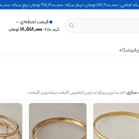
•
سکه امامی: 187٬200٬000 تومان
•
نیم سکه: 95٬400٬000 تومان
•
ربع سکه: 200٬000
قیمت لحظه‌ای
18٬518٬000
گرم 750:
تومان
ی
فروشگاه
سازی:
جدیدترین
پربازدیدترین
کمترین قیمت
بیشترین قیمت