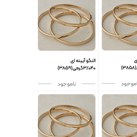
ی
النگو آیینه ای
3/040گرمی(3859)
اموجود
ناموجود