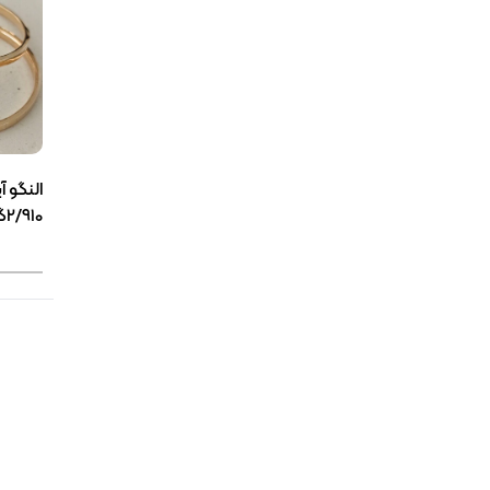
النگو آ
2/910گرمی(3867)