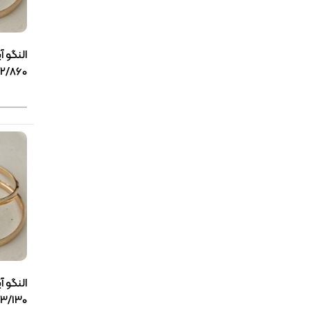
النگو آ
2/860گرمی(3860)
النگو آ
3/130گرمی(3864)