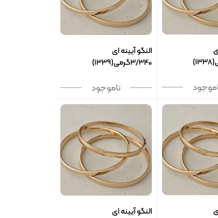
ی
النگو آیینه ای
3/340گرمی(1339)
اموجود
ناموجود
ی
النگو آیینه ای