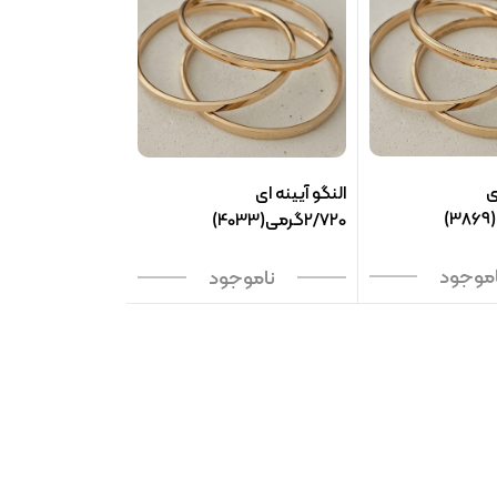
ی
النگو آیینه ای
2/720گرمی(4033)
اموجود
ناموجود