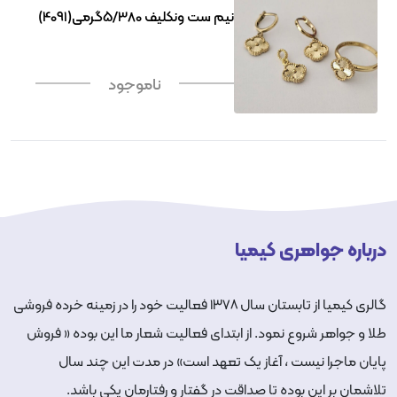
نیم ست ونکلیف 5/380گرمی(4091)
ناموجود
درباره جواهری کیمیا
گالری کیمیا از تابستان سال ۱۳۷۸ فعالیت خود را در زمینه خرده فروشی
طلا و جواهر شروع نمود. از ابتدای فعالیت شعار ما این بوده « فروش
پایان ماجرا نیست ، آغاز یک تعهد است» در مدت این چند سال
تلاشمان بر این بوده تا صداقت در گفتار و رفتارمان یکی باشد.